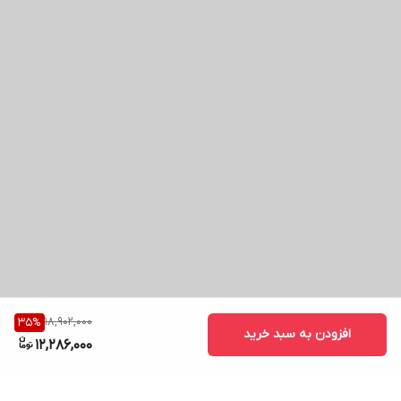
18,902,000
35
%
افزودن به سبد خرید
12,286,000