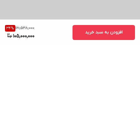
161,538,000
34
%
افزودن به سبد خرید
105,000,000
برگشت به بالا
ارسال ویژه
پشتیبانی ۲۴ ساعته