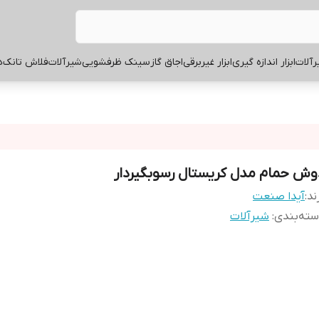
آلات
ابزار اندازه گیری
ابزار غیربرقی
اجاق گاز
سینک ظرفشویی
شیرآلات
فلاش تانک
ه
وش حمام مدل کریستال رسوبگیردار
ند:
آیدا صنعت
ته‌بندی
:
شیرآلات