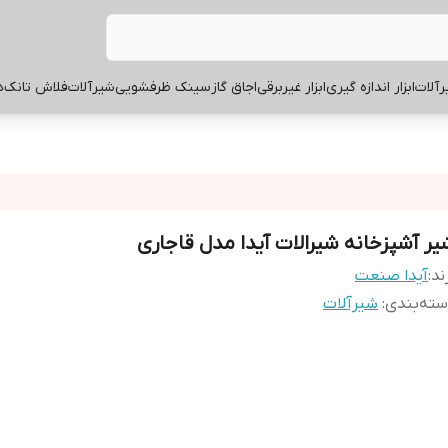
آلات
ابزار اندازه گیری
ابزار غیربرقی
اجاق گاز
سینک ظرفشویی
شیرآلات
فلاش تانک
ه
یر آشپزخانه شیرالات آیدا مدل قاجاری
ند:
آیدا صنعت
ته‌بندی
:
شیرآلات