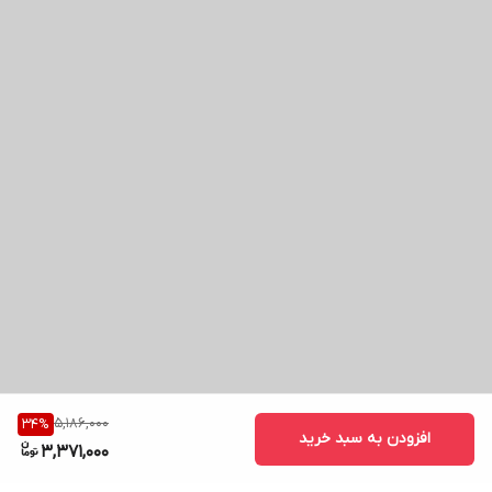
5,186,000
34
%
افزودن به سبد خرید
3,371,000