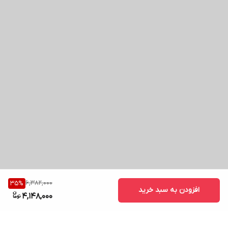
6,382,000
35
%
افزودن به سبد خرید
4,148,000