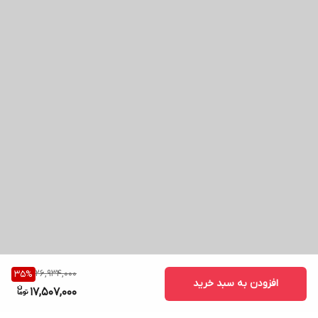
26,934,000
35
%
افزودن به سبد خرید
17,507,000