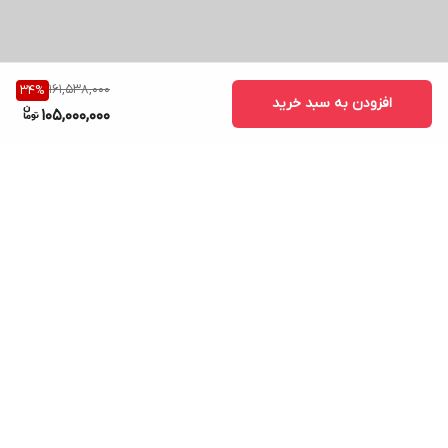
بسیار
مناسب
است.
161,538,000
34
%
افزودن به سبد خرید
105,000,000
علم دوش
رسوب‌گیر
سفید کروم با
طراحی تخت
برگشت به بالا
(صفحه
استیل) و
نازل‌های
رسوب‌گیر
اتومات،
ارسال ویژه
پشتیبانی ۲۴ ساعته