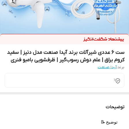
ست ۶ عددی شیرآلات برند آیدا صنعت مدل دنیز | سفید
کروم براق | علم دوش رسوب‌گیر | ظرفشویی بامبو فنری
برند:
آیدا صنعت
1
توضیحات
📝 توضیح