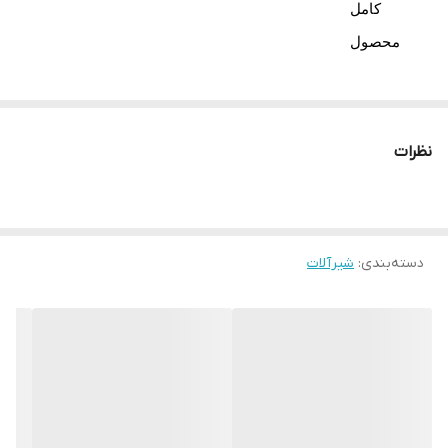
کامل
محصول
این ست ۶
عددی،
نظرات
ترکیبی کامل
از شیرآلات
لوکس برای
دسته‌بندی
:
شیرآلات
آشپزخانه و
سرویس
بهداشتی
است.
تمام قطعات
این مجموعه