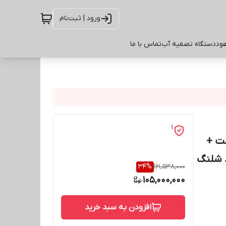
ورود | ثبت‌نام
ود
دستگاه تصفیه آب
تماس با ما
1
لت +
د شلنگ
34
%
161,538,000
105,000,000
افزودن به سبد خرید