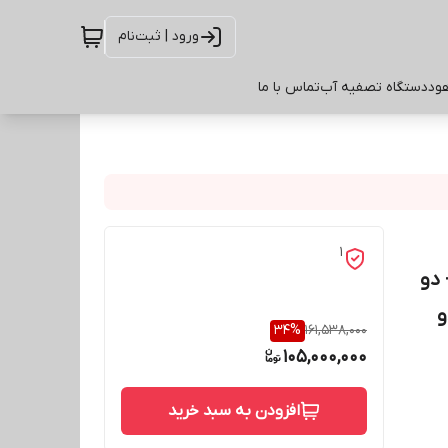
ورود | ثبت‌نام
ود
دستگاه تصفیه آب
تماس با ما
1
 دو
و
34
%
161,538,000
105,000,000
افزودن به سبد خرید