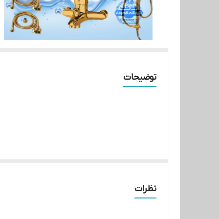
توضیحات
ست ۹ عددی شیرآلات مدل قهرمان اردکی از آلیاژ برنجی مرغوب با آبکاری طلایی براق ضد زنگ و ضد خش ساخته شده و در چهار مرحله تست فشار آب و باد تأییدیه نهایی گرفته است.
نظرات