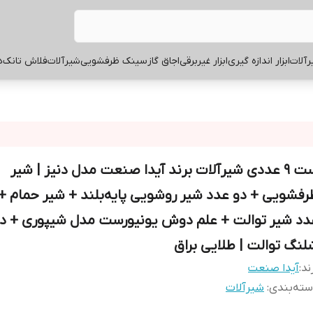
آلات
ابزار اندازه گیری
ابزار غیربرقی
اجاق گاز
سینک ظرفشویی
شیرآلات
فلاش تانک
ه
ست ۹ عددی شیرآلات برند آیدا صنعت مدل دنیز | شیر
رفشویی + دو عدد شیر روشویی پایه‌بلند + شیر حمام +
دد شیر توالت + علم دوش یونیورست مدل شیپوری + د
لنگ توالت | طلایی براق
ند:
آیدا صنعت
ته‌بندی
:
شیرآلات