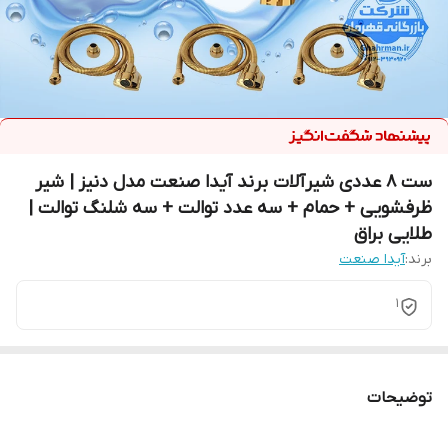
ست ۸ عددی شیرآلات برند آیدا صنعت مدل دنیز | شیر
ظرفشویی + حمام + سه عدد توالت + سه شلنگ توالت |
طلایی براق
برند:
آیدا صنعت
1
توضیحات