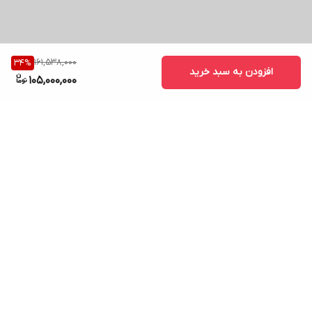
161,538,000
34
%
افزودن به سبد خرید
105,000,000
برگشت به بالا
ارسال ویژه
پشتیبانی ۲۴ ساعته