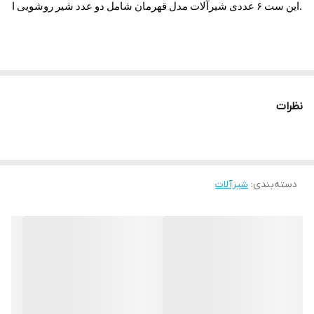
این ست ۶ عددی شیرآلات مدل قهرمان شامل دو عدد شیر روشویی اهرمی با طراحی ساده و پرکاربرد، دو عدد شیر توالت دیواری اهرمی و دو عدد شلنگ توالت فلزی ضدزنگ است. اگر در حال تجهیز دو سرویس بهداشتی یا پروژه مسکونی با تعداد واحد بالا هستید، این ترکیب اقتصادی و باکیفیت پاسخ‌گوی نیاز شما خواهد بود. کلیه قطعات از آلیاژ برنج با آبکاری طلایی براق ساخته شده و در برابر فشار، رسوب و رطوبت بسیار مقاوم‌اند.
نظرات
دسته‌بندی
:
شیرآلات