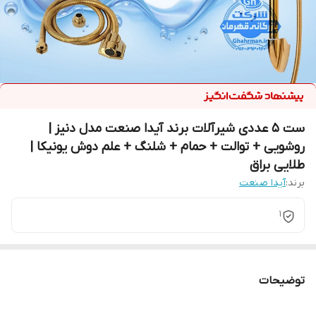
ست ۵ عددی شیرآلات برند آیدا صنعت مدل دنیز |
روشویی + توالت + حمام + شلنگ + علم دوش یونیکا |
طلایی براق
برند:
آیدا صنعت
1
توضیحات