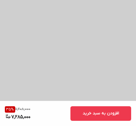
11,208,000
35
%
افزودن به سبد خرید
7,285,000