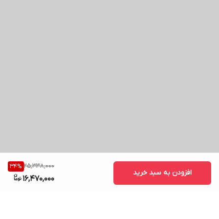
25,338,000
34
%
افزودن به سبد خرید
16,470,000