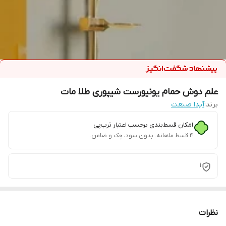
علم دوش حمام یونیورست شیپوری طلا مات
برند:
آیدا صنعت
امکان قسط‌بندی برحسب اعتبار ترب‌پی
۴ قسط ماهانه. بدون سود، چک و ضامن.
1
نظرات