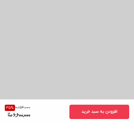
10,154,000
35
%
افزودن به سبد خرید
6,600,000