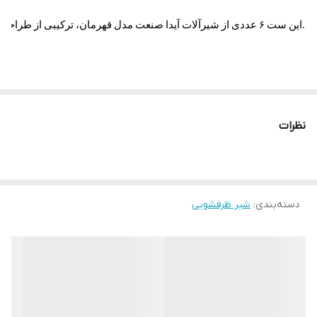
این ست ۶ عددی از شیرآلات آیدا صنعت مدل قهرمان، ترکیبی از طراحی مدرن و کاربردی است. شیر ظرفشویی مدل بیزانس تک‌منظوره با دسته اهرمی و علم فنری متحرک، انتخابی شایسته برای آشپزخانه‌هایی با کاربری حرفه‌ای و خانگی است. همچنین علم دوش یونیکا با سردوش دستی چندحالته، راحتی بیشتر و پوشش مناسب برای استحمام فراهم می‌کند. بدنه تمام قطعات از آلیاژ برنج با آبکاری کروم براق ساخته شده که تضمین‌کننده دوام بالا و جلوه زیباست.
نظرات
دسته‌بندی
:
شیر ظرفشویی