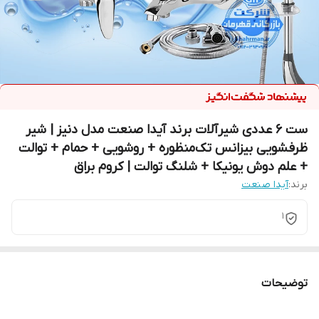
ست ۶ عددی شیرآلات برند آیدا صنعت مدل دنیز | شیر
ظرفشویی بیزانس تک‌منظوره + روشویی + حمام + توالت
+ علم دوش یونیکا + شلنگ توالت | کروم براق
برند:
آیدا صنعت
1
توضیحات