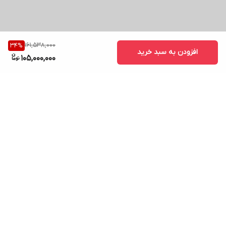
161,538,000
34
%
افزودن به سبد خرید
105,000,000
برگشت به بالا
ارسال ویژه
پشتیبانی ۲۴ ساعته