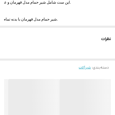
این ست شامل شیر حمام مدل قهرمان و علم دوش یونیورست مدل یونیکا از برند آیدا صنعت است. با طراحی مینیمال، کیفیت بالا و رنگ کروم براق، این ترکیب انتخابی مناسب برای حمام‌های ساده، شیک و کاربردی است.
🔹 شیر حمام مدل قهرمان با بدنه تمام برنجی، دارای طراحی اهرمی روان، عملکرد دقیق و آبکاری کروم براق است. این مدل با تحمل فشار بالا و مقاومت در برابر رسوب، سال‌ها عملکرد بی‌نقص را تضمین می‌کند.
🔹 علم دوش یونیورست مدل یونیکا دارای گوشی دستی چندحالته، پایه تنظیم ارتفاع، شلنگ و لوله از جنس استیل آبکاری‌شده و سه‌راهی برنجی برای اتصال بهتر است. طراحی این مدل ساده و ارگونومیک بوده و با فضای مدرن حمام هماهنگ است.
نظرات
دسته‌بندی
:
شیرآلات