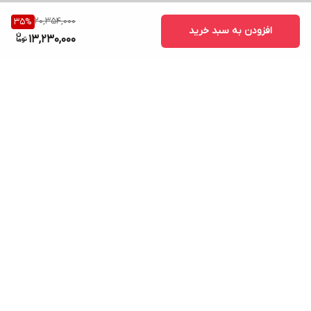
20,354,000
35
%
افزودن به سبد خرید
13,230,000
برگشت به بالا
ارسال ویژه
پشتیبانی ۲۴ ساعته