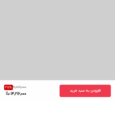
21,871,000
35
%
افزودن به سبد خرید
14,216,000