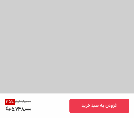
8,828,000
35
%
افزودن به سبد خرید
5,738,000