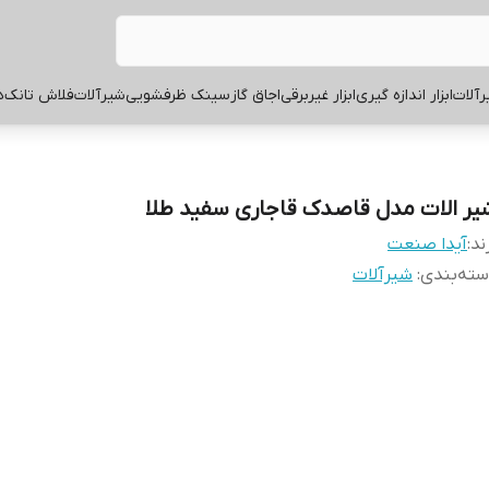
آلات
ابزار اندازه گیری
ابزار غیربرقی
اجاق گاز
سینک ظرفشویی
شیرآلات
فلاش تانک
ه
یر الات مدل قاصدک قاجاری سفید طلا
ند:
آیدا صنعت
ته‌بندی
:
شیرآلات