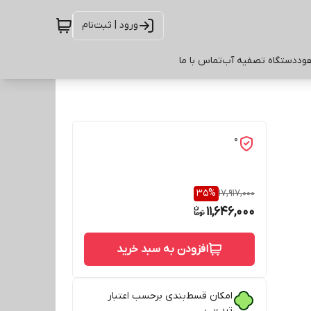
ورود | ثبت‌نام
ود
دستگاه تصفیه آب
تماس با ما
0
35
%
17,917,000
11,646,000
افزودن به سبد خرید
امکان قسط‌بندی برحسب اعتبار
ترب‌پی