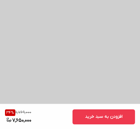
11,769,000
34
%
افزودن به سبد خرید
7,650,000