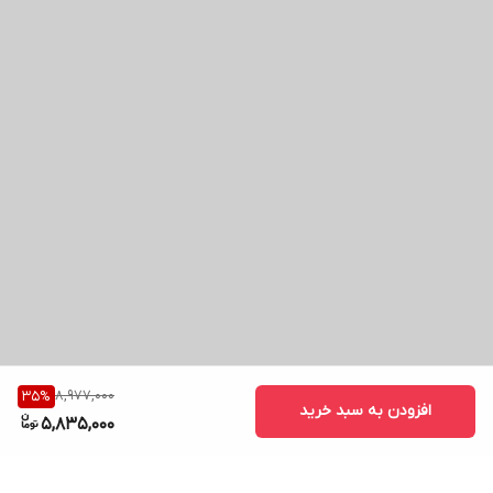
8,977,000
35
%
افزودن به سبد خرید
5,835,000