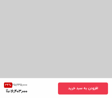
25,235,000
34
%
افزودن به سبد خرید
16,403,000