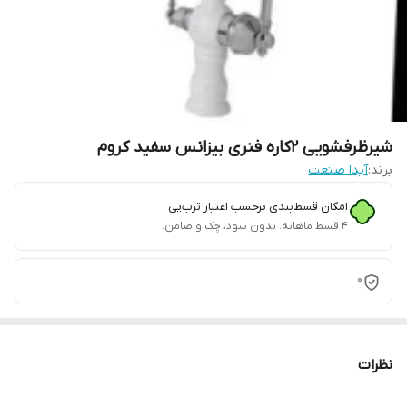
شیرظرفشویی 2کاره فنری بیزانس سفید کروم
برند:
آیدا صنعت
امکان قسط‌بندی برحسب اعتبار ترب‌پی
۴ قسط ماهانه. بدون سود، چک و ضامن.
0
نظرات