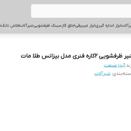
آلات
ابزار اندازه گیری
ابزار غیربرقی
اجاق گاز
سینک ظرفشویی
شیرآلات
فلاش تانک
ه
 ظرفشویی 2کاره فنری مدل بیزانس طلا مات
ند:
آیدا صنعت
ته‌بندی
:
شیرآلات