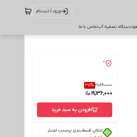
ورود | ثبت‌نام
ود
دستگاه تصفیه آب
تماس با ما
0
35
%
29,440,000
19,136,000
افزودن به سبد خرید
امکان قسط‌بندی برحسب اعتبار
ترب‌پی