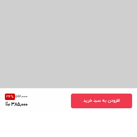
592,000
34
%
افزودن به سبد خرید
385,000