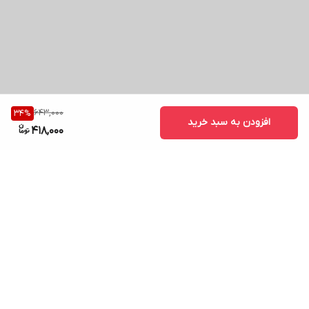
643,000
34
%
افزودن به سبد خرید
418,000
برگشت به بالا