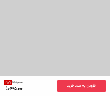
762,000
35
%
افزودن به سبد خرید
495,000