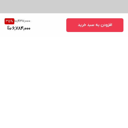
10,437,000
35
%
افزودن به سبد خرید
6,784,000
برگشت به بالا
ارسال ویژه
پشتیبانی ۲۴ ساعته