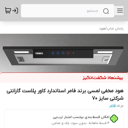
راسان شاپ
/
هود
هود مخفی لمسی برند فامر استاندارد کاور پلاست گارانتی
شرکتی سایز 70
برند:
فامر
امکان قسط‌بندی برحسب اعتبار ترب‌پی
۴ قسط ماهانه. بدون سود، چک و ضامن.