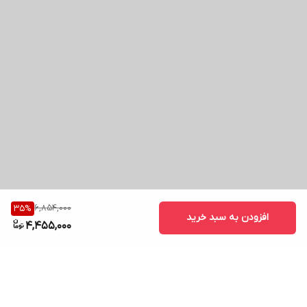
6,854,000
35
%
افزودن به سبد خرید
4,455,000