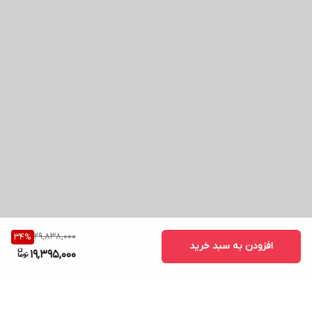
29,838,000
34
%
افزودن به سبد خرید
19,395,000