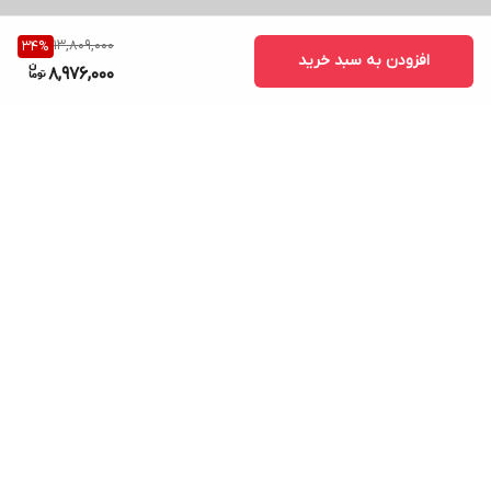
13,809,000
34
%
افزودن به سبد خرید
8,976,000
برگشت به بالا
ارسال ویژه
پشتیبانی ۲۴ ساعته