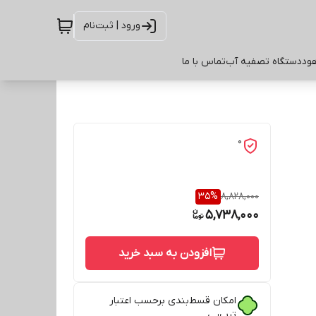
ورود | ثبت‌نام
ود
دستگاه تصفیه آب
تماس با ما
0
35
%
8,828,000
5,738,000
افزودن به سبد خرید
امکان قسط‌بندی برحسب اعتبار
ترب‌پی