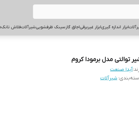
آلات
ابزار اندازه گیری
ابزار غیربرقی
اجاق گاز
سینک ظرفشویی
شیرآلات
فلاش تانک
ه
یر توالتی مدل برمودا کروم
ند:
آیدا صنعت
ته‌بندی
:
شیرآلات