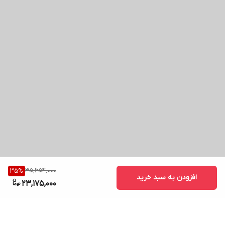
35,654,000
35
%
افزودن به سبد خرید
23,175,000