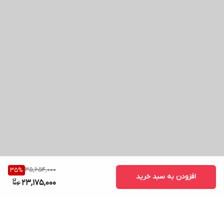
35,654,000
35
%
افزودن به سبد خرید
23,175,000