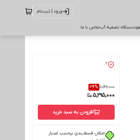
ورود | ثبت‌نام
ود
دستگاه تصفیه آب
تماس با ما
0
34
%
8,146,000
5,295,000
افزودن به سبد خرید
امکان قسط‌بندی برحسب اعتبار
ترب‌پی