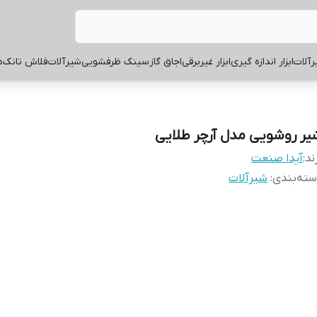
آلات
ابزار اندازه گیری
ابزار غیربرقی
اجاق گاز
سینک ظرفشویی
شیرآلات
فلاش تانک
ه
یر روشویی مدل آرچر طلایی
ند:
آیدا صنعت
ته‌بندی
:
شیرآلات