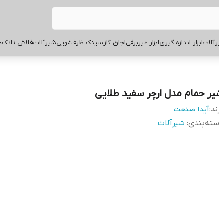
آلات
ابزار اندازه گیری
ابزار غیربرقی
اجاق گاز
سینک ظرفشویی
شیرآلات
فلاش تانک
ه
یر حمام مدل ارچر سفید طلایی
ند:
آیدا صنعت
ته‌بندی
:
شیرآلات