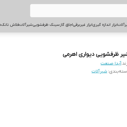
آلات
ابزار اندازه گیری
ابزار غیربرقی
اجاق گاز
سینک ظرفشویی
شیرآلات
فلاش تانک
ه
یر ظرفشویی دیواری اهرمی
ند:
آیدا صنعت
ته‌بندی
:
شیرآلات