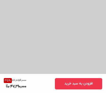
72,754,000
35
%
افزودن به سبد خرید
47,290,000