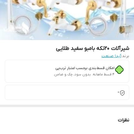
شیرآلات 20تکه بامبو سفید طلایی
برند:
آیدا صنعت
امکان قسط‌بندی برحسب اعتبار ترب‌پی
۴ قسط ماهانه. بدون سود، چک و ضامن.
0
نظرات