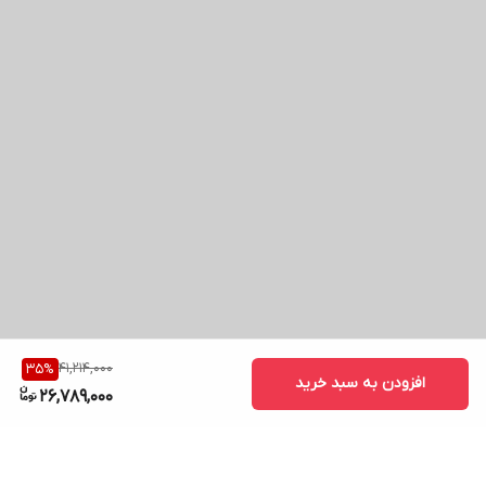
41,214,000
35
%
افزودن به سبد خرید
26,789,000