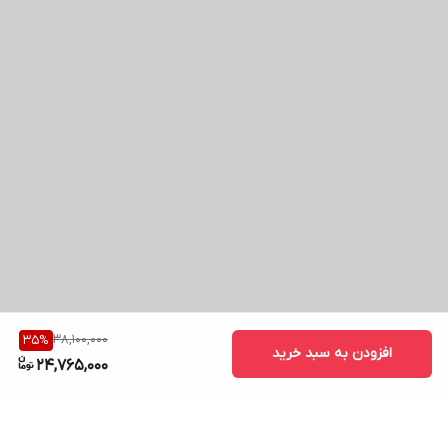
38,100,000
35
%
افزودن به سبد خرید
24,765,000