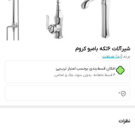
شیرآلات 6تکه بامبو کروم
برند:
آیدا صنعت
امکان قسط‌بندی برحسب اعتبار ترب‌پی
۴ قسط ماهانه. بدون سود، چک و ضامن.
0
نظرات