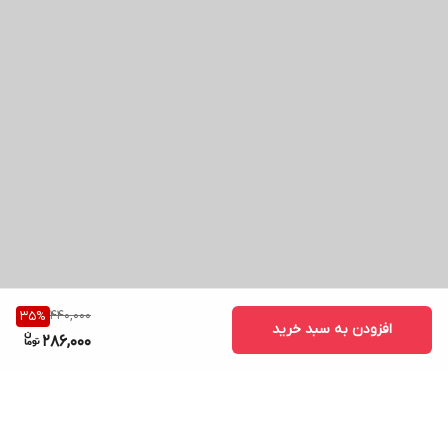
440,000
35
%
افزودن به سبد خرید
286,000