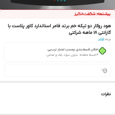
هود روکار دو تیکه خم برند فامر استاندارد کاور پلاست با
گارانتی 18 ماهه شرکتی
برند:
فامر
امکان قسط‌بندی برحسب اعتبار ترب‌پی
۴ قسط ماهانه. بدون سود، چک و ضامن.
1
نظرات