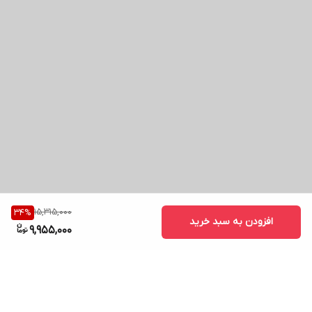
15,315,000
34
%
افزودن به سبد خرید
9,955,000