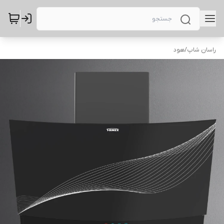
راسان شاپ
/
هود