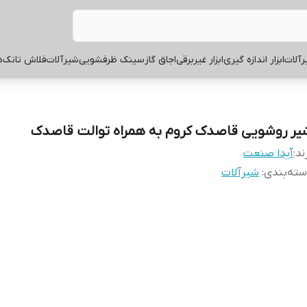
آلات
ابزار اندازه گیری
ابزار غیربرقی
اجاق گاز
سینک ظرفشویی
شیرآلات
فلاش تانک
ه
یر روشویی قاصدک کروم به همراه توالت قاصدک
ند:
آیدا صنعت
ته‌بندی
:
شیرآلات