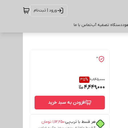
ورود | ثبت‌نام
ود
دستگاه تصفیه آب
تماس با ما
0
35
%
6,845,000
4,449,000
افزودن به سبد خرید
هر قسط با ترب‌پی:
۱٬۱۱۲٬۲۵۰
تومان
۴ قسط ماهانه. بدون سود، چک و ضامن.