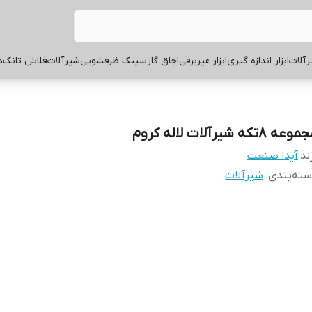
آلات
ابزار اندازه گیری
ابزار غیربرقی
اجاق گاز
سینک ظرفشویی
شیرآلات
فلاش تانک
ه
عه 8تکه شیرآلات لاله کروم
ند:
آیدا صنعت
ته‌بندی
:
شیرآلات