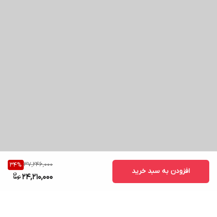
37,246,000
34
%
افزودن به سبد خرید
24,210,000