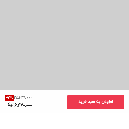
25,338,000
34
%
افزودن به سبد خرید
16,470,000