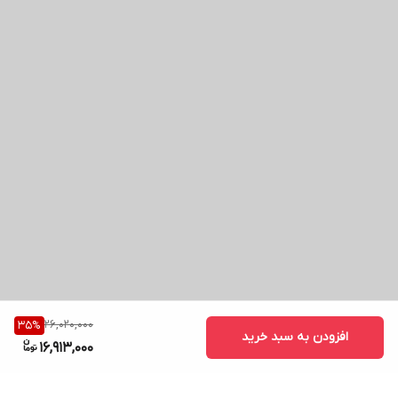
26,020,000
35
%
افزودن به سبد خرید
16,913,000