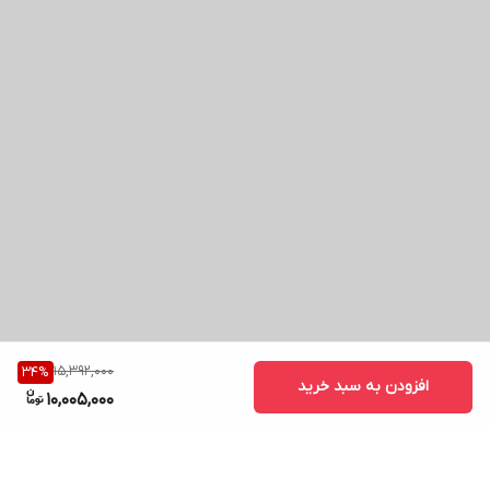
15,392,000
34
%
افزودن به سبد خرید
10,005,000